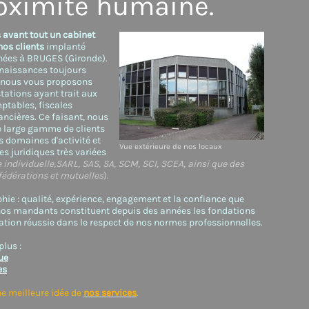
roximité humaine.
vant tout un cabinet
nos clients
implanté
nées à BRUGES (Gironde).
naissances toujours
, nous vous proposons
stations ayant trait aux
ptables, fiscales
nancières. Ce faisant, nous
 large gamme de clients
s domaines d'activité et
Vue extérieure de nos locaux
s juridiques très variées
e individuelle,SARL, SAS, SA, SCM, SCI, SCEA, ainsi que des
fédérations et mutuelles
).
hie : qualité, expérience, engagement et la confiance que
nos mandants constituent depuis des années les fondations
ation réussie dans le respect de nos normes professionnelles.
lus :
ue
es
e meilleure idée de
nos services
.