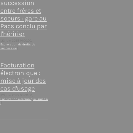
succession
entre frères et
soeurs : gare au
Pacs conclu par
l'héririer
[23 juin 2025 14:00:00,
Exonération de droits de
succession
]
Facturation
électronique :
mise à jour des
cas d'usage
[23 juin 2025 08:00:00,
Facturation électronique : mise à
j
]