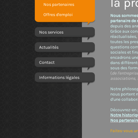
la p
Nos partenaires
Offres d'emploi
Nous sommes a
partenaire de 
depuis des an
Grâce aux con
Nos services
réactualisées
toutes les pre
questions com
Actualités
sociales et fi
encadrons une
Contact
dans différent
sous des forme
(
de l'entrepris
Informations légales
associations, 
Notre philosop
nous portent 
d'une collabor
Découvrez-en p
Notre historiq
Nos partenair
Faites-vous un