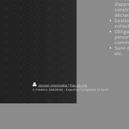
d'appr
constr
déclar
Gestio
collec
Obliga
person
commun
Suivi 
etc.
Version imprimable
|
Plan du site
© Frédéric GABORIAU - Expertise Comptable et Audit