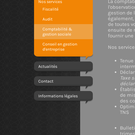
La comptabi
Nos services
l'observatio
Fiscalité
gestion de 
également, 
Audit
de toutes v
Comptabilité &
ensuite de 
gestion sociale
fournir une
Conseil en gestion
Nos service
d'entreprise
Tenue 
interm
Actualités
Déclar
Taxe s
Contact
déclara
Établ
de mis
Informations légales
des c
Optimi
TNS
Bullet
trimes